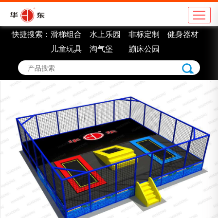
快捷搜索：
滑梯组合
水上乐园
非标定制
健身器材
公司简介
地
儿童玩具
淘气堡
蹦床公园
企业理念
学
组织架构
市
车间展示
景
企业认证
室
企业荣誉
非