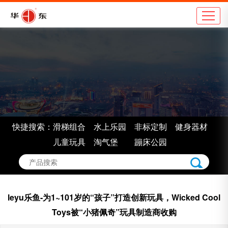
公司简介
地
企业理念
学
组织架构
市
车间展示
景
企业认证
室
快捷搜索：
滑梯组合
水上乐园
非标定制
健身器材
企业荣誉
非
儿童玩具
淘气堡
蹦床公园
leyu乐鱼-为1~101岁的“孩子”打造创新玩具，Wicked Cool
Toys被“小猪佩奇”玩具制造商收购