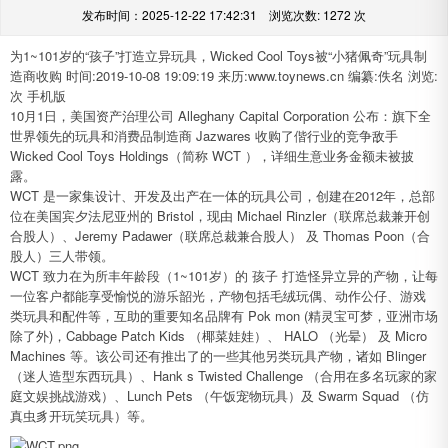
发布时间：2025-12-22 17:42:31 浏览次数:
1272 次
为1~101岁的“孩子”打造立异玩具，Wicked Cool Toys被“小猪佩奇”玩具制
造商收购 时间:2019-10-08 19:09:19 来历:www.toynews.cn 编纂:佚名 浏览:
次 手机版
10月1日，美国资产治理公司 Alleghany Capital Corporation 公布：旗下全
世界领先的玩具和消费品制造商 Jazwares 收购了偕行业的竞争敌手
Wicked Cool Toys Holdings（简称 WCT ），详细生意业务金额未被披
露。
WCT 是一家集设计、开发及出产在一体的玩具公司，创建在2012年，总部
位在美国宾夕法尼亚州的 Bristol，现由 Michael Rinzler（联席总裁兼开创
合股人）、Jeremy Padawer（联席总裁兼合股人） 及 Thomas Poon（合
股人）三人带领。
WCT 致力在为所丰年龄段（1~101岁）的 孩子 打造怪异立异的产物，让每
一位客户都能享受愉悦的游乐韶光，产物包括毛绒玩偶、动作公仔、游戏
类玩具和配件等，互助的重要知名品牌有 Pok mon (精灵宝可梦，亚洲市场
除了外)，Cabbage Patch Kids （椰菜娃娃）、 HALO （光晕） 及 Micro
Machines 等。该公司还有推出了的一些其他另类玩具产物，诸如 Blinger
（迷人造型东西玩具）、Hank s Twisted Challenge （合用在多名玩家的家
庭文娱挑战游戏）、Lunch Pets （午饭宠物玩具）及 Swarm Squad （仿
真虫豸开玩笑玩具）等。