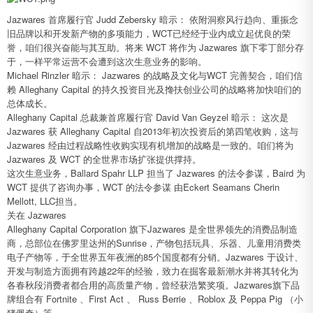
Jazwares 首席履行官 Judd Zebersky 暗示： 依附洞察风行趋向、重振念
旧品牌以和开发新产物的多项能力，WCT已经经于业内成立起优良的荣
誉，咱们很兴奋能与其互助。将来 WCT 将作为 Jazwares 旗下零丁部分存
于，一样平常运营不会遭到这次生意业务的影响。
Michael Rinzler 暗示： Jazwares 的战略及文化与WCT 完善契合，咱们信
赖 Alleghany Capital 的持久投资目光及搀扶创业公司的战略将加快咱们的
总体成长。
Alleghany Capital 总裁兼首席履行官 David Van Geyzel 暗示： 这次是
Jazwares 获 Alleghany Capital 自2013年初次投资后的第四笔收购，这与
Jazwares 经由过程战略性收购实现有机增加的战略是一致的。咱们将为
Jazwares 及 WCT 的全世界市场扩张提供撑持。
这次生意业务，Ballard Spahr LLP 担当了 Jazwares 的法令参谋，Baird 为
WCT 提供了咨询办事，WCT 的法令参谋 由Eckert Seamans Cherin
Mellott, LLC担当。
关在 Jazwares
Alleghany Capital Corporation 旗下Jazwares 是全世界领先的消费品制造
商，总部位在佛罗里达州的Sunrise，产物包括玩具、乐器、儿童用消费类
电子产物等，于全世界五年夜洲的85个国度都有分销。Jazwares 于设计、
开发与制造方面拥有跨越22年的经验，致力在掘客最新潮水并将其转化为
各春秋段消费者都合用的高质量产物，曾经获浩繁奖项。Jazwares旗下品
牌组合有 Fortnite 、First Act 、 Russ Berrie 、Roblox 及 Peppa Pig （小
猪佩奇）等。