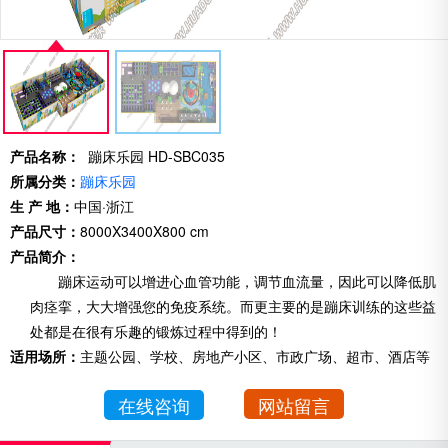
产品名称：
蹦床乐园 HD-SBC035
所属分类：
蹦床乐园
生 产 地：
中国·浙江
产品尺寸：
8000X3400X800 cm
产品简介：
蹦床运动可以增进心血管功能，调节血流量，因此可以降低肌
肉痉挛，大大增强您的免疫系统。而更主要的是蹦床训练的这些益
处都是在很有乐趣的锻炼过程中得到的！
适用场所：
主题公园、学校、房地产小区、市政广场、超市、酒店等
在线咨询
网站留言