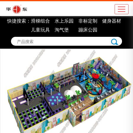
快捷搜索：
滑梯组合
水上乐园
非标定制
健身器材
公司简介
地
儿童玩具
淘气堡
蹦床公园
企业理念
学
组织架构
市
车间展示
景
企业认证
室
企业荣誉
非